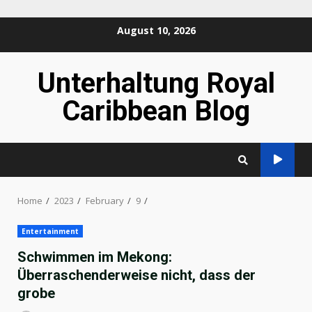
Skip
August 10, 2026
to
content
Unterhaltung Royal
Caribbean Blog
Home
2023
February
9
Entertainment
Schwimmen im Mekong:
Überraschenderweise nicht, dass der
grobe